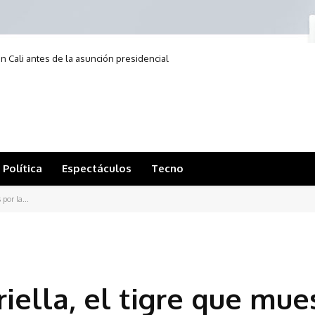
en Cali antes de la asunción presidencial
Política
Espectáculos
Tecno
 por la...
iella, el tigre que mue