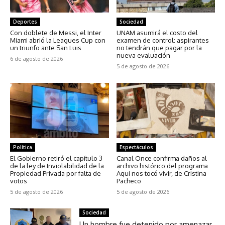
Deportes
Sociedad
Con doblete de Messi, el Inter
UNAM asumirá el costo del
Miami abrió la Leagues Cup con
examen de control: aspirantes
un triunfo ante San Luis
no tendrán que pagar por la
nueva evaluación
6 de agosto de 2026
5 de agosto de 2026
Política
Espectáculos
El Gobierno retiró el capítulo 3
Canal Once confirma daños al
de la ley de Inviolabilidad de la
archivo histórico del programa
Propiedad Privada por falta de
Aquí nos tocó vivir, de Cristina
votos
Pacheco
5 de agosto de 2026
5 de agosto de 2026
Sociedad
Un hombre fue detenido por amenazar