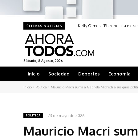
Kelly Olmos: “El freno a la extr
ÚLTIMAS NOTICIAS
Sábado, 8 Agosto, 2026
Inicio
Sociedad
Deportes
Economía
Inicio
Política
Mauricio Macri suma a Gabriela Michetti a sus giras polít
23 de mayo de 2026
POLÍTICA
Mauricio Macri sum