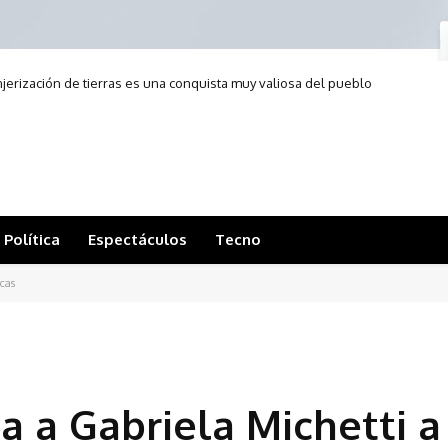
anjerización de tierras es una conquista muy valiosa del pueblo
argentino”
Política
Espectáculos
Tecno
icas
a a Gabriela Michetti a