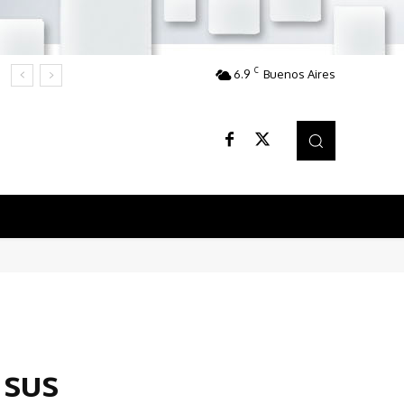
C
6.9
Buenos Aires
 sus