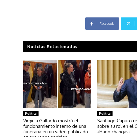
Facebook
Noticias Relacionadas
Política
Política
Virginia Gallardo mostró el
Santiago Caputo r
funcionamiento interno de una
sobre su rol en el 
funeraria en un video publicado
«Hago changas»