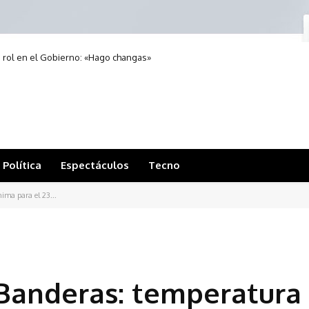
 rol en el Gobierno: «Hago changas»
Política
Espectáculos
Tecno
ma para el 23...
 Banderas: temperatura