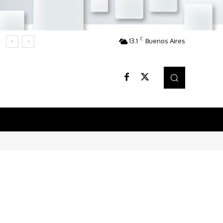
C
13.1
Buenos Aires