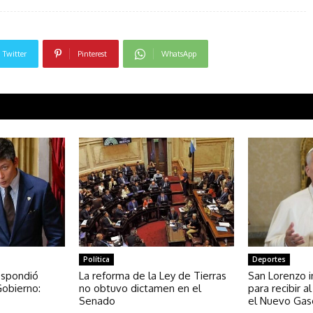
Twitter
Pinterest
WhatsApp
Política
Deportes
espondió
La reforma de la Ley de Tierras
San Lorenzo i
Gobierno:
no obtuvo dictamen en el
para recibir 
Senado
el Nuevo Ga