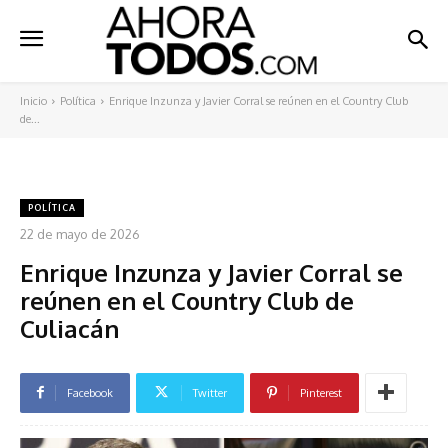
Inicio
Política
Enrique Inzunza y Javier Corral se reúnen en el Country Club
de...
POLÍTICA
22 de mayo de 2026
Enrique Inzunza y Javier Corral se
reúnen en el Country Club de
Culiacán
Facebook
Twitter
Pinterest