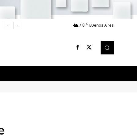
C
7.8
Buenos Aires
e