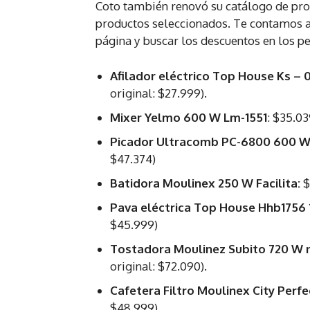
Coto también renovó su catálogo de pro
productos seleccionados. Te contamos al
página y buscar los descuentos en los 
Afilador eléctrico Top House Ks –
original: $27.999).
Mixer Yelmo 600 W Lm-1551
: $35.0
Picador Ultracomb PC-6800 600 W 
$47.374)
Batidora Moulinex 250 W Facilita:
$
Pava eléctrica Top House Hhb1756 
$45.999)
Tostadora Moulinez Subito 720 W n
original: $72.090).
Cafetera Filtro Moulinex City Perfe
$48.999)