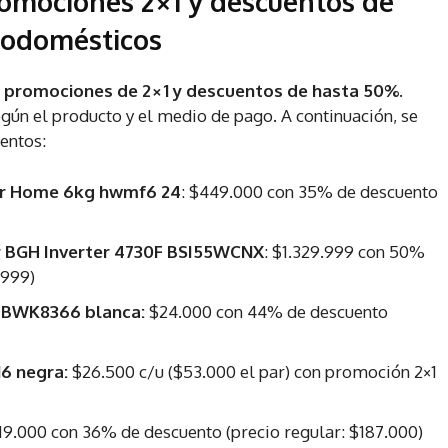
romociones 2×1 y descuentos de
trodomésticos
y promociones de 2×1 y descuentos de hasta 50%
.
ún el producto y el medio de pago. A continuación, se
uentos:
our Home 6kg hwmf6 24
: $449.000 con 35% de descuento
or BGH Inverter 4730F BSI55WCNX
: $1.329.999 con 50%
.999)
 W BWK8366 blanca:
$24.000 con 44% de descuento
6 negra:
$26.500 c/u ($53.000 el par) con promoción 2×1
19.000 con 36% de descuento (precio regular: $187.000)