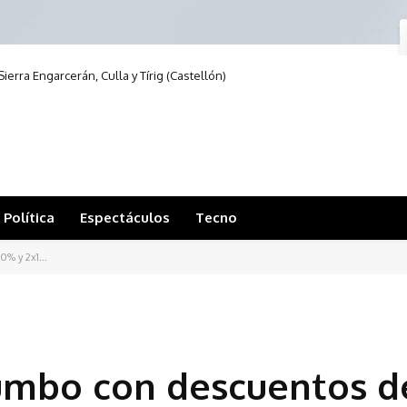
ierra Engarcerán, Culla y Tírig (Castellón)
Política
Espectáculos
Tecno
0% y 2x1...
Jumbo con descuentos d