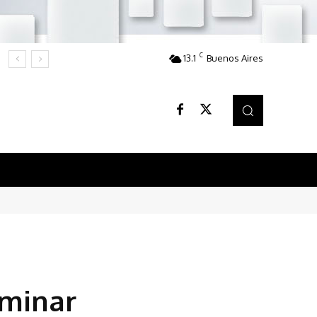
C
13.1
Buenos Aires
iminar