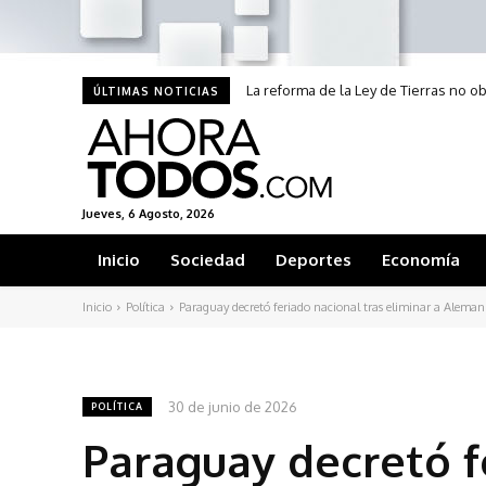
La reforma de la Ley de Tierras no 
ÚLTIMAS NOTICIAS
Jueves, 6 Agosto, 2026
Inicio
Sociedad
Deportes
Economía
Inicio
Política
Paraguay decretó feriado nacional tras eliminar a Aleman
30 de junio de 2026
POLÍTICA
Paraguay decretó f