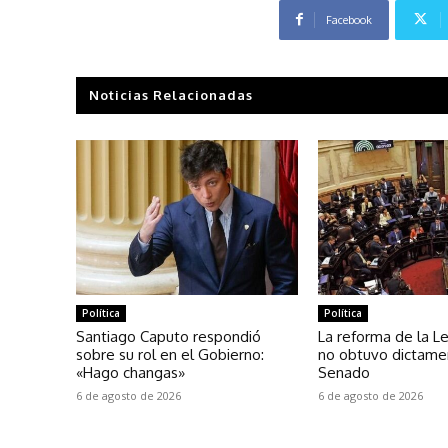
Facebook
Noticias Relacionadas
Política
Política
Santiago Caputo respondió
La reforma de la Le
sobre su rol en el Gobierno:
no obtuvo dictame
«Hago changas»
Senado
6 de agosto de 2026
6 de agosto de 2026