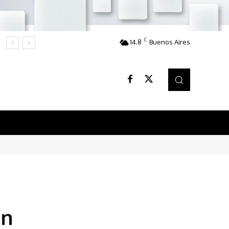
C
14.8
Buenos Aires
an