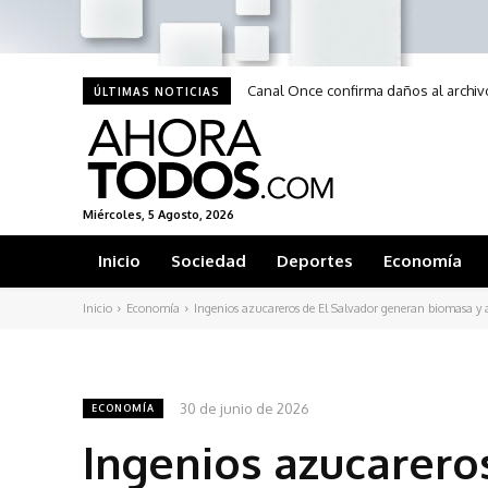
Canal Once confirma daños al archivo
ÚLTIMAS NOTICIAS
Miércoles, 5 Agosto, 2026
Inicio
Sociedad
Deportes
Economía
Inicio
Economía
Ingenios azucareros de El Salvador generan biomasa y a
30 de junio de 2026
ECONOMÍA
Ingenios azucarero