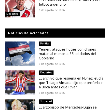
fútbol argentino
6 de agosto de 2026
Deportes
Noticias Relacionadas
Política
Yemen: ataques hutíes con drones
matan al menos a 35 soldados del
Gobierno
6 de agosto de 2026
Deportes
El archivo que resuena en Núñez: el día
que Thiago Almada dijo que prefería ir
a Boca antes que River
6 de agosto de 2026
Sociedad
El arzobispo de Mercedes-Luján se