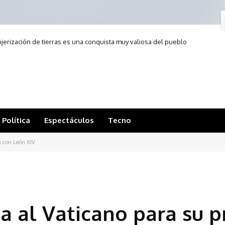
anjerización de tierras es una conquista muy valiosa del pueblo
argentino”
Política
Espectáculos
Tecno
n con León XIV
a al Vaticano para su 