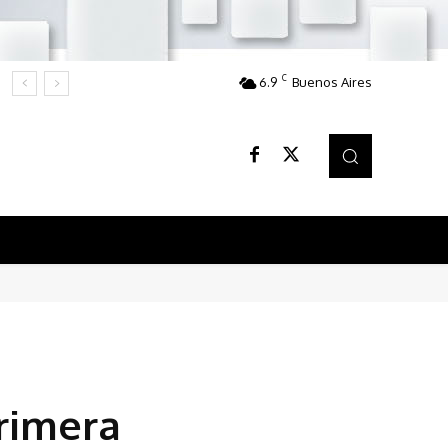
C
6.9
Buenos Aires
primera