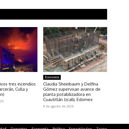
Economía
ivos tres incendios
Claudia Sheinbaum y Delfina
rcerán, Culla y
Gómez supervisan avance de
ón)
planta potabilizadora en
Cuautitlán Izcalli, Edomex
026
8 de agosto de 2026
edad
Deportes
Economía
Política
Espectáculos
Tecno