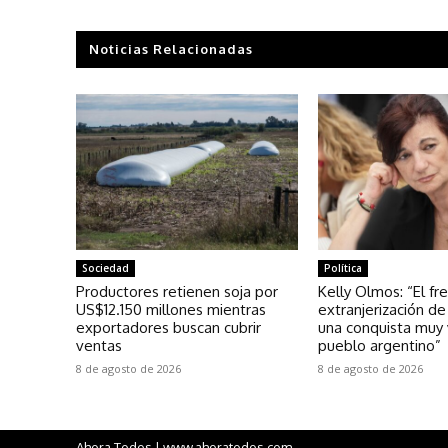
Noticias Relacionadas
Sociedad
Política
Productores retienen soja por
Kelly Olmos: “El fr
US$12.150 millones mientras
extranjerización de
exportadores buscan cubrir
una conquista muy 
ventas
pueblo argentino”
8 de agosto de 2026
8 de agosto de 2026
Ahora Todos | www.ahoratodos.com