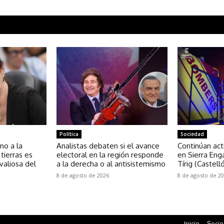
Política
Sociedad
eno a la
Analistas debaten si el avance
Continúan act
 tierras es
electoral en la región responde
en Sierra Enga
valiosa del
a la derecha o al antisistemismo
Tírig (Castell
8 de agosto de 2026
8 de agosto de 2
Inicio
Soci