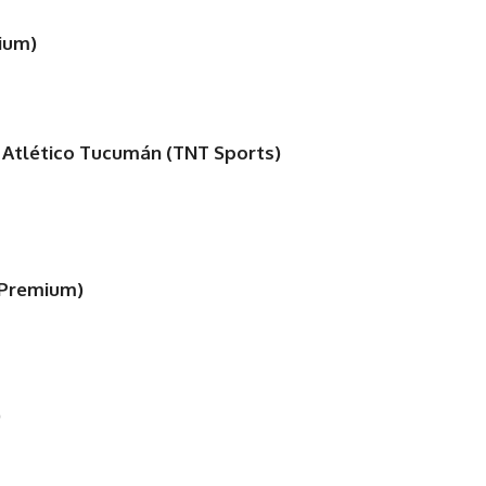
mium)
s Atlético Tucumán (TNT Sports)
N Premium)
)