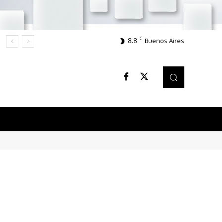
C
8.8
Buenos Aires