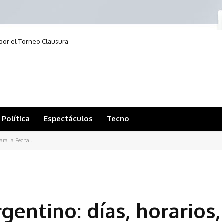
i por el Torneo Clausura
Política
Espectáculos
Tecno
ara la Fecha...
gentino: días, horarios,