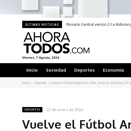
Rosario Central venció 2-1 a Aldosiv
ÚLTIMAS NOTICIAS
Viernes, 7 Agosto, 2026
Inicio
Sociedad
Deportes
Economía
Inicio
Deportes
Vuelve el Fútbol Argentino: días, horarios, árbitros y TV p
22 de enero de 2026
DEPORTES
Vuelve el Fútbol Ar