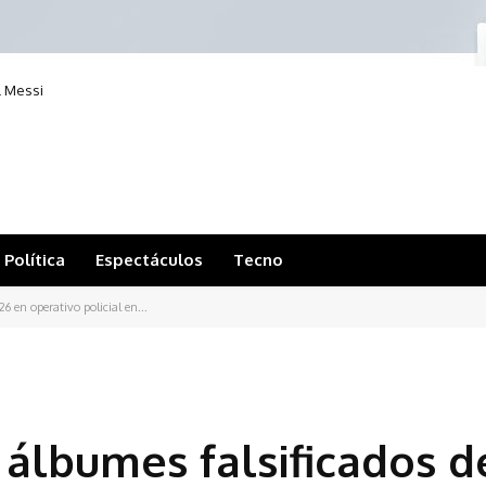
l Messi
Política
Espectáculos
Tecno
6 en operativo policial en...
y álbumes falsificados d