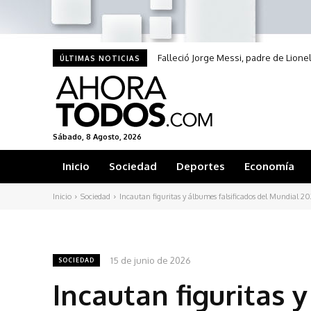
Falleció Jorge Messi, padre de Lione
ÚLTIMAS NOTICIAS
Sábado, 8 Agosto, 2026
Inicio
Sociedad
Deportes
Economía
Inicio
Sociedad
Incautan figuritas y álbumes falsificados del Mundial 202
15 de junio de 2026
SOCIEDAD
Incautan figuritas 