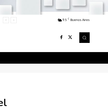
C
9.5
Buenos Aires
el