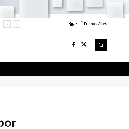
C
13.1
Buenos Aires
por