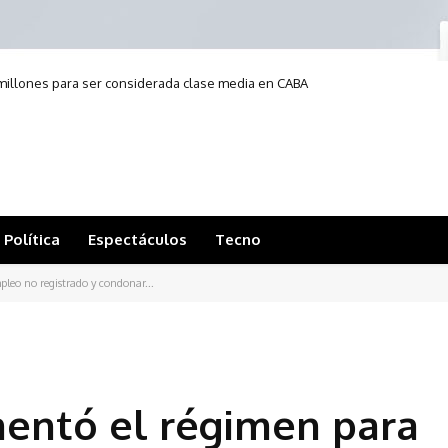
6 millones para ser considerada clase media en CABA
Política
Espectáculos
Tecno
leo no registrado y condonar...
mentó el régimen para