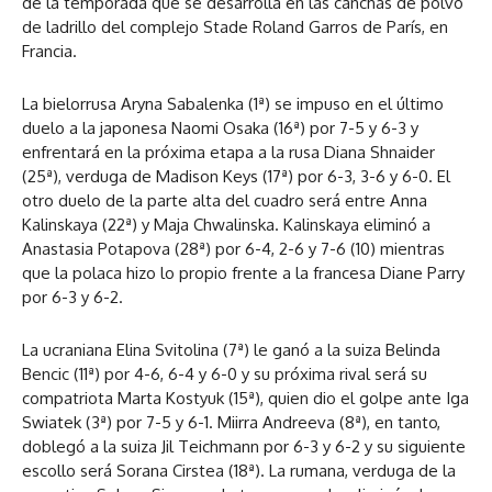
de la temporada que se desarrolla en las canchas de polvo
de ladrillo del complejo Stade Roland Garros de París, en
Francia.
La bielorrusa Aryna Sabalenka (1ª) se impuso en el último
duelo a la japonesa Naomi Osaka (16ª) por 7-5 y 6-3 y
enfrentará en la próxima etapa a la rusa Diana Shnaider
(25ª), verduga de Madison Keys (17ª) por 6-3, 3-6 y 6-0. El
otro duelo de la parte alta del cuadro será entre Anna
Kalinskaya (22ª) y Maja Chwalinska. Kalinskaya eliminó a
Anastasia Potapova (28ª) por 6-4, 2-6 y 7-6 (10) mientras
que la polaca hizo lo propio frente a la francesa Diane Parry
por 6-3 y 6-2.
La ucraniana Elina Svitolina (7ª) le ganó a la suiza Belinda
Bencic (11ª) por 4-6, 6-4 y 6-0 y su próxima rival será su
compatriota Marta Kostyuk (15ª), quien dio el golpe ante Iga
Swiatek (3ª) por 7-5 y 6-1. Miirra Andreeva (8ª), en tanto,
doblegó a la suiza Jil Teichmann por 6-3 y 6-2 y su siguiente
escollo será Sorana Cirstea (18ª). La rumana, verduga de la