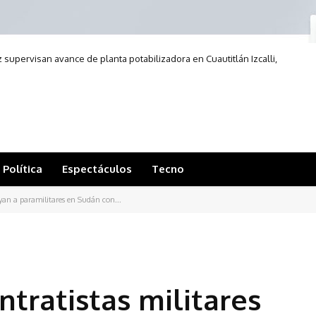
upervisan avance de planta potabilizadora en Cuautitlán Izcalli,
Edomex
Política
Espectáculos
Tecno
an a paramilitares en Sudán con...
tratistas militares