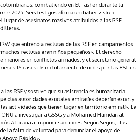
e colombianos, combatiendo en El Fasher durante la
o de 2025. Seis testigos afirmaron haber visto a
l lugar de asesinatos masivos atribuidos a las RSF,
dilleras.
 HRW que entrenó a reclutas de las RSF en campamentos
e «muchos reclutas eran niños pequeños». El derecho
de menores en conflictos armados, y el secretario general
 menos 16 casos de reclutamiento de niños por las RSF en
 las RSF y sostuvo que su asistencia es humanitaria.
e «las autoridades estatales emiratíes deberían estar, y
las actividades que tienen lugar en territorio emiratí». La
la ONU a investigar a GSSG y a Mohamed Hamdan al
Unión Africana a imponer sanciones. Según Segun, «las
 de la falta de voluntad para denunciar el apoyo de
e Apoyo Rápido».