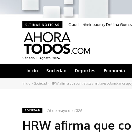
Claudia Sheinbaum y Delfina Gómez s
ÚLTIMAS NOTICIAS
Sábado, 8 Agosto, 2026
Inicio
Sociedad
Deportes
Economía
Inicio
Sociedad
HRW afirma que contratistas militares colombianos apoy
26 de mayo de 2026
SOCIEDAD
HRW afirma que con