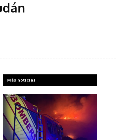
udán
Más noticias