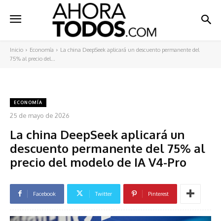
Inicio
Economía
La china DeepSeek aplicará un descuento permanente del
75% al precio del...
ECONOMÍA
25 de mayo de 2026
La china DeepSeek aplicará un
descuento permanente del 75% al
precio del modelo de IA V4-Pro
Facebook
Twitter
Pinterest