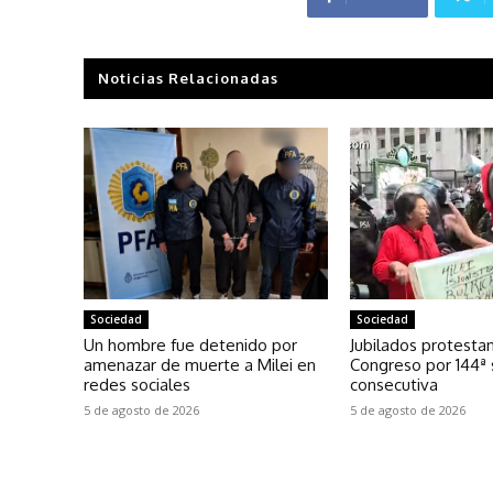
Noticias Relacionadas
Sociedad
Sociedad
Un hombre fue detenido por
Jubilados protestan
amenazar de muerte a Milei en
Congreso por 144ª
redes sociales
consecutiva
5 de agosto de 2026
5 de agosto de 2026