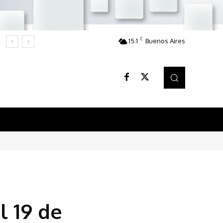
C
15.1
Buenos Aires
l 19 de