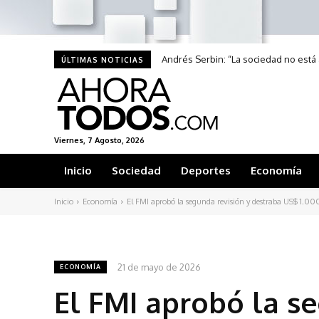
Andrés Serbin: “La sociedad no está 
ÚLTIMAS NOTICIAS
Viernes, 7 Agosto, 2026
Inicio
Sociedad
Deportes
Economía
Inicio
Economía
El FMI aprobó la segunda revisión y destraba US$ 1.00
21 de mayo de 2026
ECONOMÍA
El FMI aprobó la s