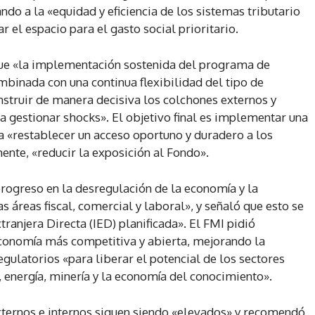
ando a la «equidad y eficiencia de los sistemas tributario
 el espacio para el gasto social prioritario.
 que «la implementación sostenida del programa de
mbinada con una continua flexibilidad del tipo de
nstruir de manera decisiva los colchones externos y
a gestionar shocks». El objetivo final es implementar una
a «restablecer un acceso oportuno y duradero a los
ente, «reducir la exposición al Fondo».
progreso en la desregulación de la economía y la
s áreas fiscal, comercial y laboral», y señaló que esto se
tranjera Directa (IED) planificada». El FMI pidió
economía más competitiva y abierta, mejorando la
egulatorios «para liberar el potencial de los sectores
, energía, minería y la economía del conocimiento».
xternos e internos siguen siendo «elevados» y recomendó