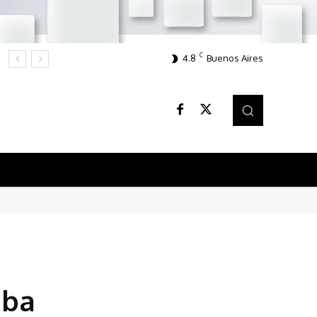
C
4.8
Buenos Aires
aba