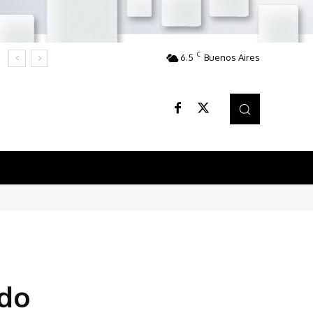
C
6.5
Buenos Aires
edo