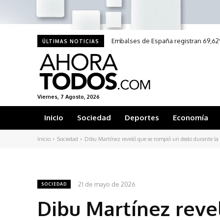
Embalses de España registran 69,62
ÚLTIMAS NOTICIAS
Viernes, 7 Agosto, 2026
Inicio
Sociedad
Deportes
Economía
Inicio
Sociedad
Dibu Martínez reveló que se rompió un dedo durante la f
21 de mayo de 2026
SOCIEDAD
Dibu Martínez reve