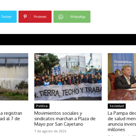
Twitter
Pinterest
WhatsApp
Política
Sociedad
a registran
Movimientos sociales y
La Pampa dec
ad al 7 de
sindicatos marchan a Plaza de
de salud ment
Mayo por San Cayetano
anuncia inver
millones
7 de agosto de 2026