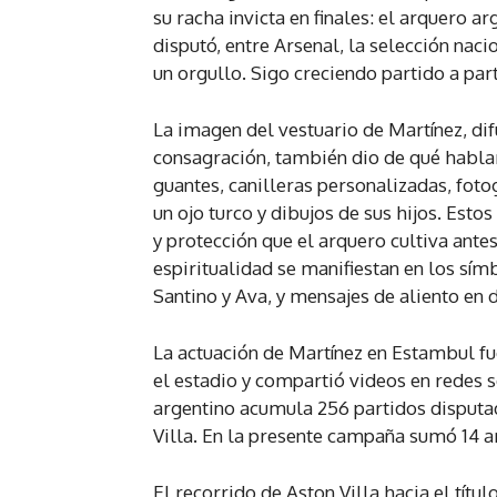
su racha invicta en finales: el arquero a
disputó, entre Arsenal, la selección naci
un orgullo. Sigo creciendo partido a par
La imagen del vestuario de Martínez, dif
consagración, también dio de qué hablar.
guantes, canilleras personalizadas, foto
un ojo turco y dibujos de sus hijos. Est
y protección que el arquero cultiva ante
espiritualidad se manifiestan en los sím
Santino y Ava, y mensajes de aliento en d
La actuación de Martínez en Estambul fu
el estadio y compartió videos en redes 
argentino acumula 256 partidos disputad
Villa. En la presente campaña sumó 14 ar
El recorrido de Aston Villa hacia el tít