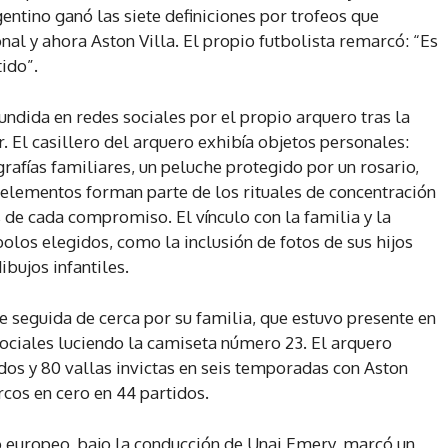
rgentino ganó las siete definiciones por trofeos que
onal y ahora Aston Villa. El propio futbolista remarcó: “Es
tido”.
undida en redes sociales por el propio arquero tras la
 El casillero del arquero exhibía objetos personales:
grafías familiares, un peluche protegido por un rosario,
os elementos forman parte de los rituales de concentración
s de cada compromiso. El vínculo con la familia y la
bolos elegidos, como la inclusión de fotos de sus hijos
ibujos infantiles.
e seguida de cerca por su familia, que estuvo presente en
sociales luciendo la camiseta número 23. El arquero
os y 80 vallas invictas en seis temporadas con Aston
cos en cero en 44 partidos.
ulo europeo, bajo la conducción de Unai Emery, marcó un