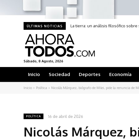
La tierra: un análisis filosófico sobr
ÚLTIMAS NOTICIAS
Sábado, 8 Agosto, 2026
Inicio
Sociedad
Deportes
Economía
Inicio
Política
Nicolás Márquez, biógrafo de Milei, pide la renuncia de M
16 de abril de 2026
POLÍTICA
Nicolás Márquez, bi