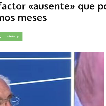
factor «ausente» que p
ximos meses
WhatsApp