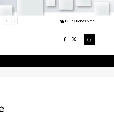
C
13.8
Buenos Aires
e