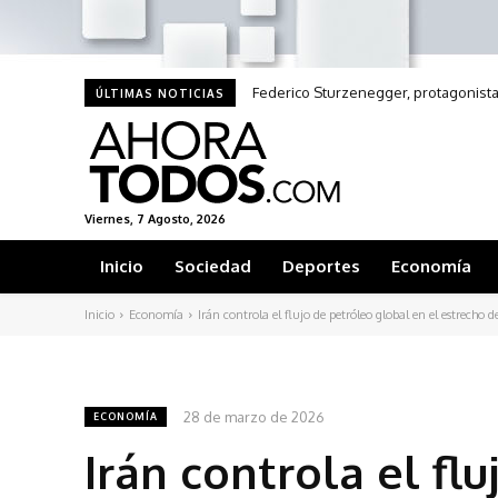
Federico Sturzenegger, protagonista 
ÚLTIMAS NOTICIAS
Viernes, 7 Agosto, 2026
Inicio
Sociedad
Deportes
Economía
Inicio
Economía
Irán controla el flujo de petróleo global en el estrecho
28 de marzo de 2026
ECONOMÍA
Irán controla el fl