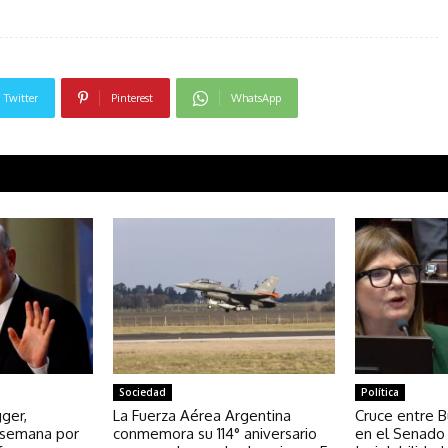
Twitter
Pinterest
WhatsApp
Sociedad
Política
ger,
La Fuerza Aérea Argentina
Cruce entre Bu
a semana por
conmemora su 114° aniversario
en el Senado 