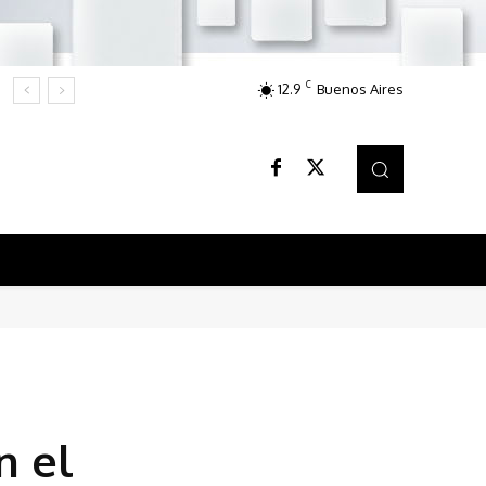
C
12.9
Buenos Aires
n el