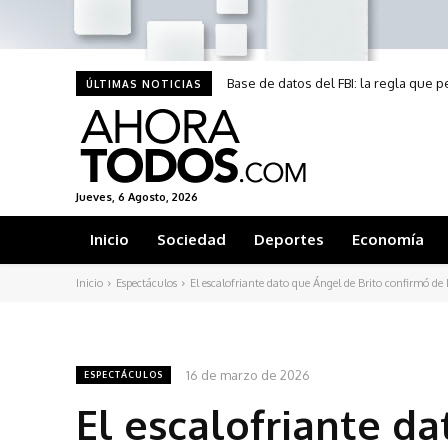
Base de datos del FBI: la regla que 
ÚLTIMAS NOTICIAS
Jueves, 6 Agosto, 2026
Inicio
Sociedad
Deportes
Economía
Inicio
Espectáculos
El escalofriante dato que Ángel de Brito confirmó de
16 de marzo de 2026
ESPECTÁCULOS
El escalofriante da