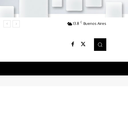
C
13.8
Buenos Aires